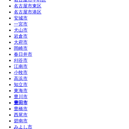
名古屋市東区
名古屋市港区
安城市
一宮市
犬山市
岩倉市
大府市
岡崎市
春日井市
刈谷市
江南市
小牧市
高浜市
知立市
東海市
豊川市
豊田市
豊橋市
西尾市
碧南市
みよし市