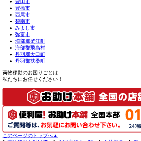
豊田市
豊橋市
西尾市
碧南市
みよし市
弥富市
海部郡蟹江町
海部郡飛島村
丹羽郡大口町
丹羽郡扶桑町
荷物移動のお困りごとは
私たちにお任せください！
このページのトップへ▲