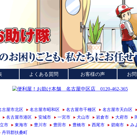
表
よくある質問
お客様の声
お問
名古屋市北区
名古屋市昭和区
名古屋市千種区
名古屋市天白区
名古屋市港区
安城市
一宮市
犬山市
岩倉市
大府市
立市
東海市
豊川市
豊田市
豊橋市
西尾市
碧南市
み
丹羽郡扶桑町