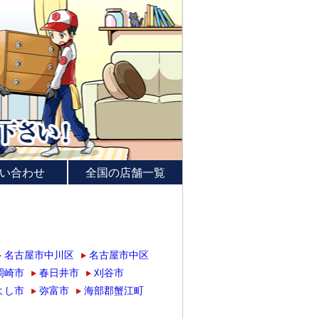
い合わせ
全国の店舗一覧
名古屋市中川区
名古屋市中区
岡崎市
春日井市
刈谷市
よし市
弥富市
海部郡蟹江町