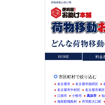
荷物移動お助け隊
HOME
料金
市区町村で絞り込む
名古屋市
名古屋市熱田区
名古屋市中村区
名古屋市東区
江南市
小牧市
高浜市
知
海部郡飛島村
丹羽郡大口町