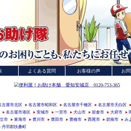
表
よくある質問
お客様の声
お問
名古屋市北区
名古屋市昭和区
名古屋市千種区
名古屋市天白区
名古屋市港区
安城市
一宮市
犬山市
岩倉市
大府市
立市
東海市
豊川市
豊田市
豊橋市
西尾市
碧南市
み
丹羽郡扶桑町