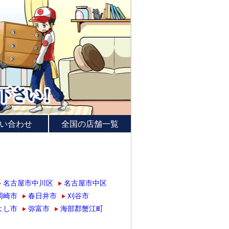
い合わせ
全国の店舗一覧
名古屋市中川区
名古屋市中区
岡崎市
春日井市
刈谷市
よし市
弥富市
海部郡蟹江町