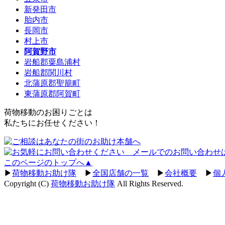
新発田市
胎内市
長岡市
村上市
阿賀野市
岩船郡粟島浦村
岩船郡関川村
北蒲原郡聖籠町
東蒲原郡阿賀町
荷物移動のお困りごとは
私たちにお任せください！
このページのトップへ▲
▶
荷物移動お助け隊
▶
全国店舗の一覧
▶
会社概要
▶
個
Copyright (C)
荷物移動お助け隊
All Rights Reserved.